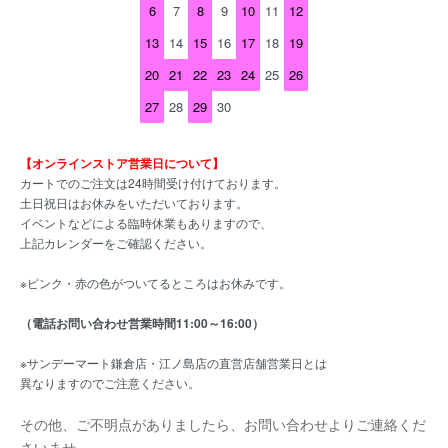
6
7
8
9
10
11
12
13
14
15
16
17
18
19
20
21
22
23
24
25
26
27
28
29
30
【オンラインストア営業日について】
カートでのご注文は24時間受け付けております。
土日祝日はお休みをいただいております。
イベントなどによる臨時休業もありますので、
上記カレンダーをご確認ください。
※ピンク・赤の色がついてるところはお休みです。
（電話お問い合わせ営業時間11:00～16:00）
※サンデーマート鎌倉店・江ノ島店の直営店舗営業日とは
異なりますのでご注意ください。
その他、ご不明点がありましたら、お問い合わせよりご連絡くだ
さいませ。