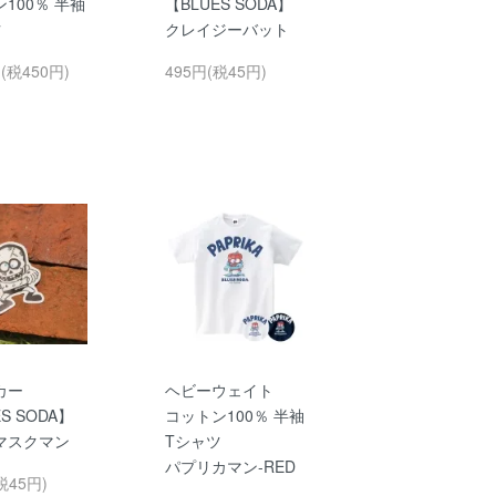
100％ 半袖
【BLUES SODA】
ツ
クレイジーバット
円(税450円)
495円(税45円)
カー
ヘビーウェイト
S SODA】
コットン100％ 半袖
マスクマン
Tシャツ
パプリカマン-RED
税45円)