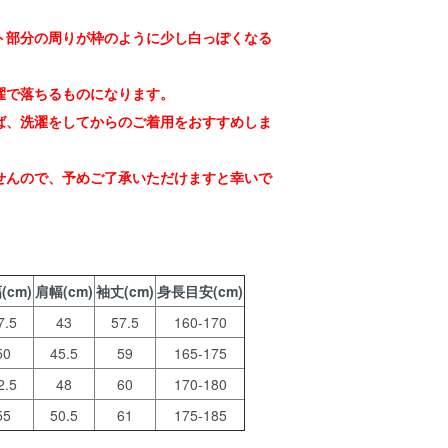
。
ト部分の周りが枠のように少し白っぽくなる
濯で落ちるものになります。
ば、洗濯をしてからのご着用をおすすめしま
せんので、予めご了承いただけますと幸いで
(cm)
肩幅(cm)
袖丈(cm)
身長目安(cm)
7.5
43
57.5
160-170
50
45.5
59
165-175
2.5
48
60
170-180
55
50.5
61
175-185