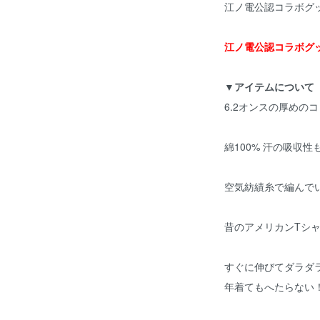
江ノ電公認コラボグ
江ノ電公認コラボグ
▼アイテムについて
6.2オンスの厚めのコ
綿100% 汗の吸収
空気紡績糸で編んで
昔のアメリカンTシ
すぐに伸びてダラダ
年着てもへたらない