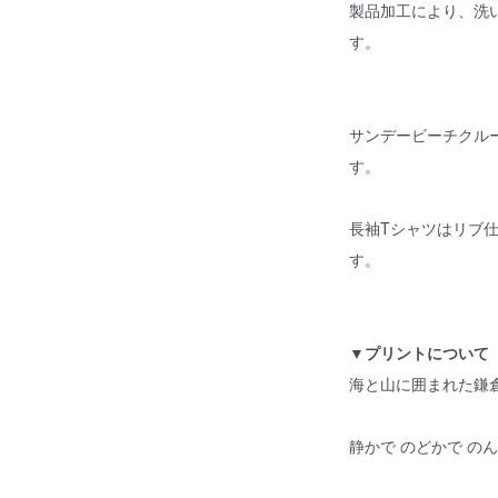
製品加工により、洗
す。
サンデービーチクルー
す。
長袖Tシャツはリブ
す。
▼プリントについて
海と山に囲まれた鎌
静かで のどかで の