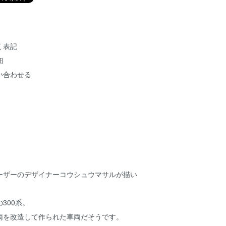
く表記
細
い合わせる
ーザーのデザイナーコウシュウマサルが描い
。
300系。
両を改造して作られた車両だそうです。