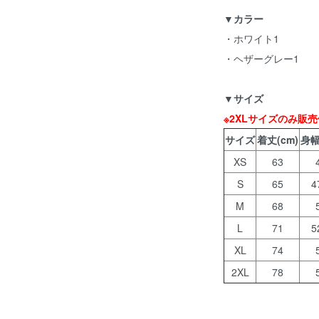
▼カラー
・ホワイト1
・ヘザーグレー1
▼サイズ
※2XLサイズのみ販売
サイズ
着丈(cm)
身幅
XS
63
S
65
4
M
68
L
71
5
XL
74
2XL
78