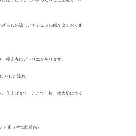
！
いざらしの涼しいナチュラル感が出ておりま
倉・極楽寺にアトリエがあります。
んびりした流れ。
ト、仕上げまで、ここで一枚一枚大切につく
ンエンド糸（空気紡績糸）