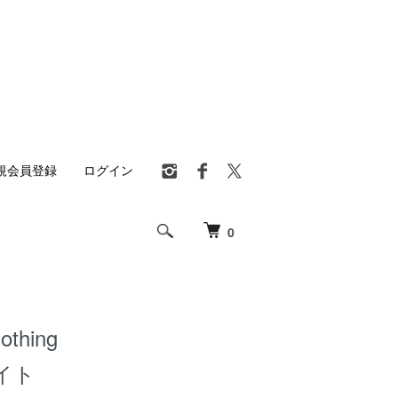
規会員登録
ログイン
0
othing
イト