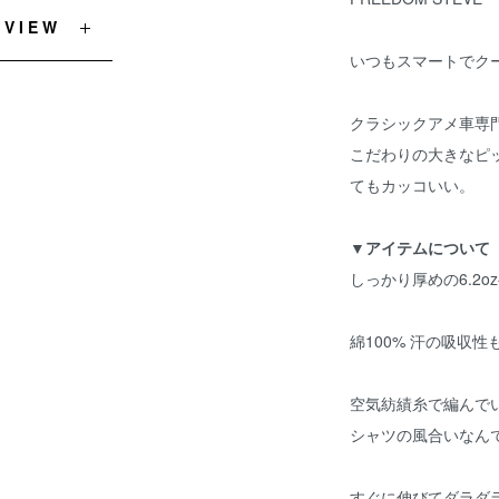
EVIEW
いつもスマートでク
クラシックアメ車専
こだわりの大きなピ
てもカッコいい。
▼アイテムについて
しっかり厚めの6.2
綿100% 汗の吸収
空気紡績糸で編んで
シャツの風合いなん
すぐに伸びてダラダ