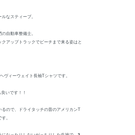
ールなスティーブ。
門の自動車整備士。
ックアップトラックでビーチまで来る姿はと
ozヘヴィーウェイト長袖Tシャツです。
性も良いです！！
いるので、ドライタッチの昔のアメリカンT
です。
ラになったりしないがっちりした生地で、
3