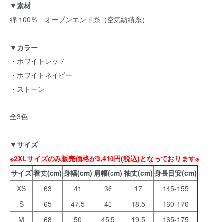
▼素材
綿 100％ オープンエンド糸（空気紡績糸）
▼カラー
・ホワイトレッド
・ホワイトネイビー
・ストーン
全3色
▼サイズ
※2XLサイズのみ販売価格が3,410円(税込)となっております※
サイズ
着丈(cm)
身幅(cm)
肩幅(cm)
袖丈(cm)
身長目安(cm)
XS
63
41
36
17
145-155
S
65
47.5
43
18.5
160-170
M
68
50
45.5
19.5
165-175