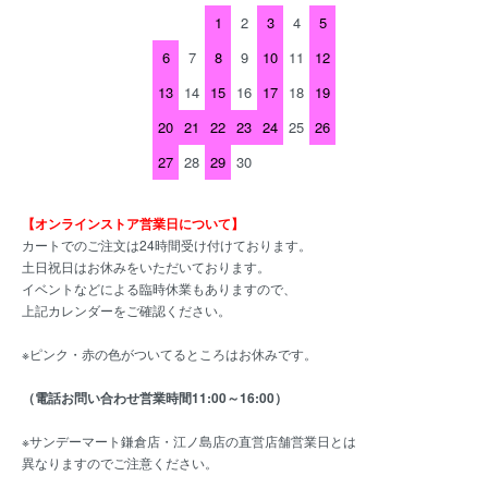
1
2
3
4
5
6
7
8
9
10
11
12
13
14
15
16
17
18
19
20
21
22
23
24
25
26
27
28
29
30
【オンラインストア営業日について】
カートでのご注文は24時間受け付けております。
土日祝日はお休みをいただいております。
イベントなどによる臨時休業もありますので、
上記カレンダーをご確認ください。
※ピンク・赤の色がついてるところはお休みです。
（電話お問い合わせ営業時間11:00～16:00）
※サンデーマート鎌倉店・江ノ島店の直営店舗営業日とは
異なりますのでご注意ください。