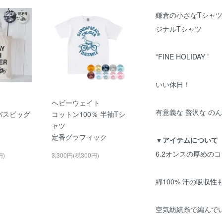
鎌倉の小さなTシャ
ジナルTシャツ
”FINE HOLIDAY ”
いい休日！
】
ヘビーウェイト
有意義な 贅沢な の
ンバスビッグ
コットン100％ 半袖Tシ
ャツ
定番グラフィック
▼アイテムについて
6.2オンスの厚めのコ
円)
3,300円(税300円)
綿100% 汗の吸収
空気紡績糸で編んで