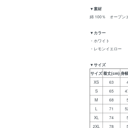
▼素材
綿 100％ オープ
▼カラー
・ホワイト
・レモンイエロー
▼サイズ
サイズ
着丈(cm)
身幅
XS
63
S
65
4
M
68
L
71
5
XL
74
2XL
78