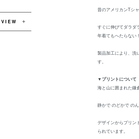
昔のアメリカンTシ
EVIEW
すぐに伸びてダラダ
年着てもへたらない
製品加工により、洗
す。
▼プリントについて
海と山に囲まれた鎌
静かで のどかで の
デザインからプリン
られています。