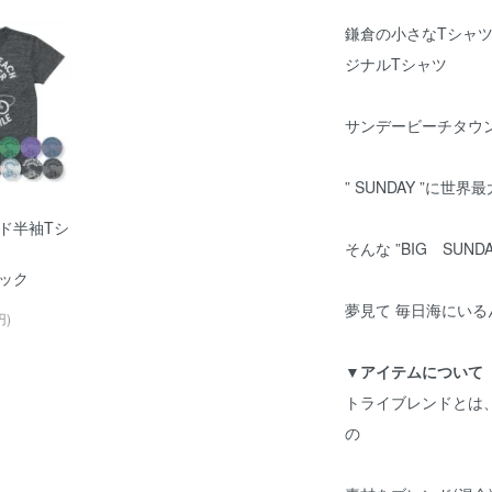
鎌倉の小さなTシャ
ジナルTシャツ
サンデービーチタウ
” SUNDAY ”に
ド半袖Tシ
そんな ”BIG SUN
ック
夢見て 毎日海にいる
円)
▼アイテムについて
トライブレンドとは
の