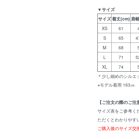
▼サイズ
サイズ
着丈(cm)
肩幅
XS
61
S
65
4
M
68
L
71
5
XL
74
＊少し細めのシルエ
※モデル着用 163㎝
【ご注文の際のご注
サイズ表をご参考く
ただくとわかりやす
ご購入後のサイズ交