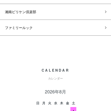
湘南ビリケン倶楽部
ファミリールック
CALENDAR
カレンダー
2026年8月
日
月
火
水
木
金
土
1