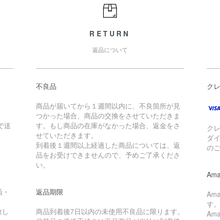
RETURN
返品について
不良品
ク
商品が届いてから１週間以内に、不良箇所が見
つかった場合、商品の交換をさせていただきま
で送
す。もし商品の在庫がなかった場合、返金をさ
クレ
せていただきます。
ダイ
到着後１週間以上経過した商品については、返
の
品をお受けできませんので、予めご了承くださ
い。
Ama
函・
返品期限
Am
す
致し
商品到着後7日以内の未使用不良品に限ります。
Am