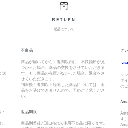
RETURN
返品について
不良品
ク
商品が届いてから１週間以内に、不良箇所が見
つかった場合、商品の交換をさせていただきま
で送
す。もし商品の在庫がなかった場合、返金をさ
クレ
せていただきます。
ダイ
到着後１週間以上経過した商品については、返
の
品をお受けできませんので、予めご了承くださ
い。
Ama
函・
返品期限
Am
す
致し
商品到着後7日以内の未使用不良品に限ります。
Am